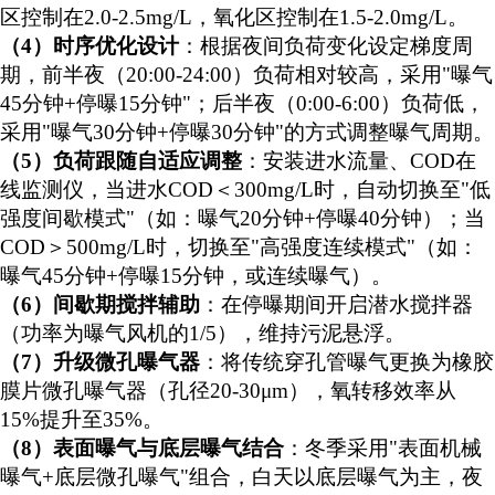
区控制在2.0-2.5mg/L，氧化区控制在1.5-2.0mg/L。
（
4）
时序优化设计
：根据夜间负荷变化设定梯度周
期，前半夜（
20:00-24:00）负荷相对较高，采用"曝气
45分钟+停曝15分钟"；后半夜（0:00-6:00）负荷低，
采用"曝气30分钟+停曝30分钟"
的方式调整曝气周期
。
（
5）
负荷跟随自适应调整
：安装进水流量、
COD在
线监测仪，当进水COD＜300mg/L时，自动切换至"低
强度间歇模式"（
如：
曝气
20分钟+停曝40分钟）；当
COD＞500mg/L时，切换至"高强度连续模式"
（
如：
曝气
45分钟+停曝15分钟，或连续曝气
）
。
（
6）
间歇期搅拌辅助
：在停曝期间开启潜水搅拌器
（功率为曝气风机的
1/5），维持污泥悬浮。
（
7）
升级
微孔曝气器
：将传统穿孔管曝气更换为橡胶
膜片微孔曝气器（孔径
20-30μm），氧转移效率从
15%提升至35%。
（
8）
表面曝气与底层曝气结合
：冬季采用
"表面机械
曝气+底层微孔曝气"组合，白天以底层曝气为主，夜