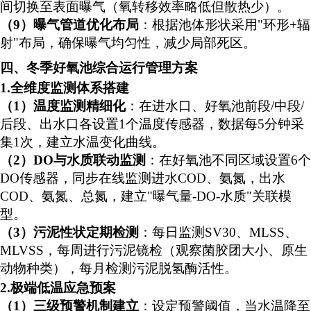
间切换至表面曝气（氧转移效率略低但散热少）。
（
9）
曝气管道优化布局
：根据池体形状采用
"环形+辐
射"布局，确保曝气均匀性，减少局部死区。
四、冬季好氧池综合运行管理方案
1.全维度监测体系搭建
（
1）温度监测精细化
：在进水口、好氧池前段
/中段/
后段、出水口各设置1个温度传感器，数据每5分钟采
集1次，建立水温变化曲线。
（
2）
DO与水质联动监测
：在好氧池不同区域设置
6个
DO传感器，同步在线监测进水COD、氨氮，出水
COD、氨氮、总氮，建立"曝气量-DO-水质"关联模
型。
（
3）
污泥性状定期检测
：每日监测
SV30、MLSS、
MLVSS，每周进行污泥镜检（观察菌胶团大小、原生
动物种类），每月检测污泥脱氢酶活性。
2.极端低温应急预案
（
1）三级预警机制建立
：设定预警阈值，当水温降至