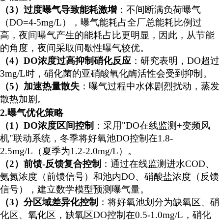
（
3）
过度曝气导致能耗激增
：
不间断
满负荷曝气
（
DO=4-5mg/L），曝气能耗占全厂总能耗
比例过
高
，夜间
曝气产生的
能耗占比
更明显
，
因此，从节能
的角度，夜间采取间歇性曝气较优
。
（
4）
DO
浓度过高
抑制硝化反应
：研究表明，
DO超过
3mg/L时，硝化菌的亚硝酸氧化酶活性会受到抑制。
（
5）
加速热量散失
：曝气过程中水体剧烈扰动，蒸发
散热加剧。
2.曝气
优化
策略
（
1）DO
浓度
区间控制
：采用
"DO
在线
监测
+变频风
机"联动系统，冬季将
好氧池
DO控制在1.8-
2.5mg/L（夏季为1.2-
2.0
mg/L）。
（
2）
前馈
-反馈复合控制
：通过在线监测进水
COD、
氨氮浓度（前馈信号）和池内DO、硝酸盐浓度（反馈
信号），建立数学模型预测曝气量。
（
3）
分区域差异化控制
：将好氧池划分为缺氧区、硝
化区、氧化区，缺氧区
DO控制在0.5-1.0mg/L，硝化