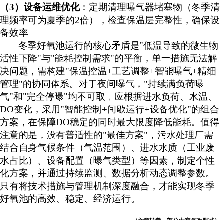
（
3）
设备运维优化
：定期清理曝气器堵塞物（冬季
清
理频率可为夏季的
2倍
），检查保温层完整性，确保设
备效率
冬季好氧池运行的核心矛盾是
"低温导致的微生物
活性下降"与"能耗控制需求"的平衡，单一措施无法解
决问题，需构建"保温控温+工艺调整+智能曝气+精细
管理"的协同体系。对于夜间曝气，"持续满负荷曝
气"和"完全停曝"均不可取，应根据进水负荷、水温、
DO变化，采用"智能控制+间歇运行+设备优化"的组合
方案，在保障DO稳定的同时最大限度降低能耗。值得
注意的是，没有普适性的"最佳方案"，污水处理厂需
结合自身气候条件（气温范围）、进水水质（工业废
水占比）、设备配置（曝气类型）等因素，制定个性
化方案，并通过持续监测、数据分析动态调整参数。
只有将技术措施与管理机制深度融合，才能实现冬季
好氧池的高效、稳定、经济运行。