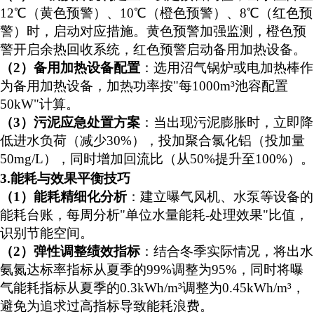
12℃（黄色预警）、10℃（橙色预警）、8℃（红色预
警）时，启动对应措施。黄色预警加强监测，橙色预
警开启余热回收系统，红色预警启动备用加热设备。
（
2）
备用加热设备配置
：选用沼气锅炉或电加热棒作
为备用加热设备，加热功率按
"每1000m
³
池容配置
50kW"计算。
（
3）
污泥应急处置方案
：当出现污泥膨胀时，立即降
低进水负荷（减少
30%），投加聚合氯化铝（投加量
50mg/L），同时增加回流比（从50%提升至100%）。
3.能耗与效果平衡技巧
（
1）能耗精细化分析
：建立曝气风机、水泵等设备的
能耗台账，每周分析
"单位水量能耗-处理效果"比值，
识别节能空间。
（
2）
弹
性调整绩效指标
：结合冬季实际情况，将出水
氨氮达标率指标从夏季的
99%调整为95%，同时将曝
气能耗指标从夏季的0.3kWh/m
³
调整为
0.45kWh/m
³
，
避免为追求过高指标导致能耗浪费。