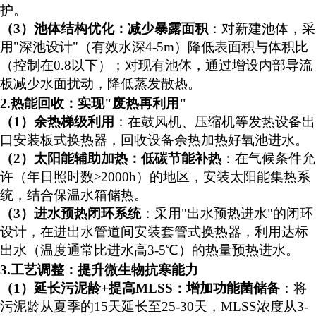
护。
（
3）
池体结构优化：减少暴露面积
：对新建池体，采
用
"深池设计"（有效水深4-5m）降低表面积与体积比
（控制在0.8以下）；对现有池体，通过增设内部导流
板减少水面扰动，降低蒸发散热。
2.热能回收：实现"废热再利用"
（
1）余热梯级利用
：在鼓风机、压缩机等发热设备出
口安装板式换热器，回收设备余热加热好氧池进水。
（
2）
太阳能辅助加热：低碳节能补热
：在气候条件允
许（年日照时数
≥2000h）的地区，安装太阳能集热系
统，结合保温水箱储热。
（
3
）
进水预热闭环系统
：采用
"出水预热进水"的闭环
设计，在进出水管道间安装套管式换热器，利用达标
出水（温度通常比进水高3-5℃）的热量预热进水。
3.工艺调整：提升微生物抗寒能力
（
1）延长污泥龄+提高MLSS：增加功能菌储备
：将
污泥龄从夏季的
15天延长至25-30天，MLSS浓度从3-