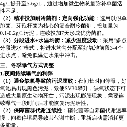
4g/L提升至5-6g/L，通过增加微生物总量弥补单菌活
性不足。
（
2）
精准投加耐冷菌剂：定向强化功能
：选用以假单
胞菌、芽孢杆菌为核心的复合耐冷菌剂，投加量为
0.1-0.2g/L污泥，连续投加7天形成优势菌群。
（
3）
分段进水
+水温均衡：减少温度波动
：采用
"多点
分段进水"模式，将进水均匀分配至好氧池前段3-4个
进水点，避免低温进水集中冲击。
三、冬季曝气
方式调整
1.夜间持续曝气的利弊
（
1）避免缺氧导致的污泥腐败
：夜间
长时间
停曝，好
氧池
易
出现黑色污泥，
致使
SV30
攀升
，
缺氧状态下可
造成
大量原生动物死亡，
污泥出现膨胀现象，需要连
续
曝气
一段时间后
才能恢复
污泥活性
。
（
2）
保障菌群代谢连续性
：硝化菌等自养菌代谢速率
慢，间歇停曝易导致其代谢中断，重新启动需消耗更
多能量。