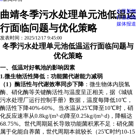
公司新闻
曲靖冬季污水处理单元池低温运
行业新闻
媒体报道
行面临问题与优化策略
发表时间：2025/12/17 9:45:00
冬季
污水处理单元
池低温运行
面临问题
与
优化
策略
一、低温对好氧池的影响
因素
1.微生物活性降低：功能菌代谢能力
减弱
（
1）酶活性与代谢效率同步下降
：
微生物体内脱氢
酶、硝化酶等关键酶活性与温度呈正相关，据《城镇
污水处理厂运行控制手册》数据，温度每降低
10℃，
酶活性下降40%-60%。当水温从25℃降至10℃时，硝
化反应速率从0.8kg/(m
³
·d)降至0.25kg/(m
³
·d)，降幅达
68.75%。
世代周期延长导致功能菌积累不足
：硝化菌
属于化能自养菌，世代周期本就较长（
25℃时约10-15