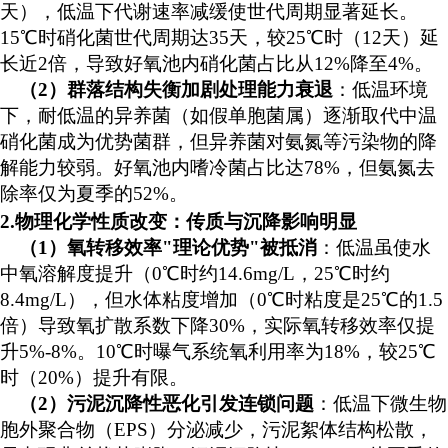
天），低温下代谢速率减缓使世代周期显著延长。
15℃时硝化菌世代周期达35天，较25℃时（12天）延
长近2倍，导致好氧池内硝化菌占比从12%降至4%。
（
2）
群落结构失衡加剧处理能力衰退
：低温环境
下，耐低温的异养菌（如假单胞菌属）逐渐取代中温
硝化菌成为优势菌群，但异养菌对氨氮等污染物的降
解能力较弱。好氧池内嗜冷菌占比达
78%，但氨氮去
除率仅为夏季的52%。
2.物理化学性质改变：传质与沉降
影响明显
（
1）氧转移效率"理论优势"被抵消
：低温虽使水
中氧溶解度提升（
0℃时约14.6mg/L，25℃时约
8.4mg/L），但水体粘度增加（0℃时粘度是25℃的1.5
倍）导致氧扩散系数下降30%，实际氧转移效率仅提
升5%-8%。10℃时曝气系统氧利用率为18%，较25℃
时（20%）提升有限。
（
2）
污泥沉降性恶化引发连锁问题
：低温下微生物
胞外聚合物（
EPS）分泌减少，污泥絮体结构松散，