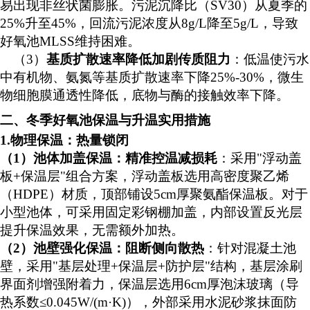
易出现非丝状菌膨胀。污泥沉降比（SV30）从夏季的
25%升至45%，回流污泥浓度从8g/L降至5g/L，导致
好氧池MLSS维持困难。
（
3）
基质扩散速率降低加剧传质阻力
：低温使污水
中有机物、氨氮等基质扩散速率下降
25%-30%，微生
物细胞膜通透性降低，底物与酶的接触效率下降。
二、冬季好氧池保温与升温实用措施
1.物理保温：热量锁闭
（
1）池体加盖保温：精准控温减损耗
：采用
"浮动盖
板+保温层"组合方案，浮动盖板选用高密度聚乙烯
（HDPE）材质，顶部铺设5cm厚聚氨酯保温板。对于
小型池体，可采用固定彩钢棚加盖，内部设置反光层
提升保温效果，无需额外加热。
（
2）
池壁强化保温：阻断侧向散热
：针对混凝土池
壁，采用
"基层处理+保温层+防护层"结构，基层涂刷
界面剂增强附着力，保温层选用6cm厚泡沫玻璃（导
热系数≤0.045W/(m·K)），外部采用水泥砂浆抹面防