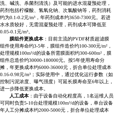
洗、碱洗、杀菌剂清洗）及可能的进水混凝预处理，
药剂包括柠檬酸、氢氧化钠、次氯酸钠等，药剂消耗
约为
0.1-0.2元/m³，年药剂成本约3650-7300元。若进
水水质较好，无需混凝预处理，药剂成本可降低至
0.05-0.1元/m³。
膜组件更换成本
：目前主流的
PVDF材质超滤膜
组件使用寿命约3-5年，膜组件造价约
1
00-
3
00元/m²，
处理规模100m³/d的设备所需膜面积约300-600m²，膜
组件总造价约
30
000-180
000元。按5年使用寿命分
摊，年更换成本约6
000-360
00元，折合单位处理成本
0.16
-0.98
元
/m³；
实际使用中，通过优化运行参数（如
控制污泥浓度、曝气强度）可延长膜寿命至6年以上，
进一步降低更换成本。
人工成本
：由于设备自动化程度高，
1名运维人员
可同时负责5-10台处理规模100m³/d的设备，单台设备
年人工分摊成本约2000-5000元，折合单位处理成本