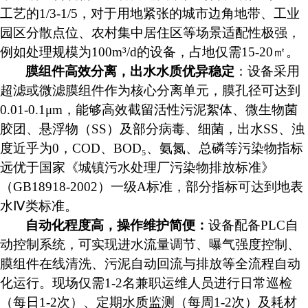
工艺的1/3-1/5，对于用地紧张的城市边角地带、工业
园区分散点位、农村集中居住区等场景适配性极强，
例如处理规模为100m³/d的设备，占地仅需15-20㎡。
膜组件高效分离，出水水质优异稳定
：设备采用
超滤或微滤膜组件作为核心分离单元，膜孔径可达到
0.01-0.1μm，能够高效截留活性污泥絮体、微生物菌
胶团、悬浮物（SS）及部分病毒、细菌，出水SS、浊
度近乎为0，COD、BOD₅、氨氮、总磷等污染物指标
远优于国家《城镇污水处理厂污染物排放标准》
（GB18918-2002）一级A标准，部分指标可达到地表
水Ⅳ类标准。
自动化程度高，操作维护简便：
设备配备
PLC自
动控制系统，可实现进水流量调节、曝气强度控制、
膜组件在线清洗、污泥自动回流与排放等全流程自动
化运行。现场仅需1-2名兼职运维人员进行日常巡检
（每日1-2次）、定期水质监测（每周1-2次）及耗材