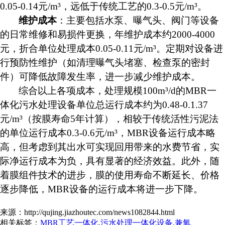
0.05-0.14元/m³，远低于传统工艺的0.3-0.5元/m³。
维护成本
：主要包括水泵、曝气头、阀门等设备
的日常维修和易损件更换，年维护成本约
2000-4000
元，折合单位处理成本0.05-0.11元/m³。定期对设备进
行预防性维护（如清理曝气头堵塞、检查泵的密封
件）可降低故障发生率，进一步减少维护成本。
综合以上各项成本，处理规模
100m³/d的MBR一
体化污水处理设备单位总运行成本约为0.48
-0.1.37
元
/m³（按膜寿命5年计算），
相较于传统活性污泥法
的单位运行成本0.3-0.
6
元
/m³
，
MBR设备运行成本略
高，但考虑到其出水可实现回用带来的水费节省，实
际净运行成本为负，具有显著的经济效益。此外，随
着膜组件技术的进步，膜的使用寿命不断延长、价格
逐步降低，MBR设备的运行成本将进一步下降。
来源：http://qujing.jiazhoutec.com/news1082844.html
相关标签：
MBR工艺一体化
,
污水处理一体化设备
,
兼氧