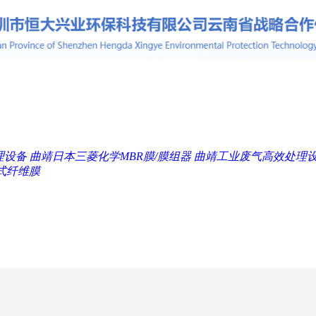
理设备
曲靖日本三菱化学MBR膜/膜组器
曲靖工业废气高效处理
式纤维膜