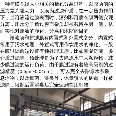
一种与膜孔径大小相关的筛孔分离过程，以膜两侧的
压力差为驱动力，以膜为过滤介质，在一定压力作用
下，当溶液流过膜表面时，溶剂和溶质在膜两侧实现
分离，即水分子透过膜而杂质却被截留在另一侧，从
而实现对原液的净化、分离和浓缩的目的。
微滤膜和超滤膜有内置式和外置式之分，内置式
常用于污水处理，外置式可用作饮用水的净化。一般
在膜过滤前端设置有预处理工序，比如絮凝沉淀、多
介质过滤等，预处理是为了去除原水中大颗粒物，减
少膜过滤的运行负荷。由于膜过滤有着较高级别的过
滤精度（
μ
），可以完全去除原水杂质、
0.5
m~0.01nm
悬浮物，以及细菌、藻类等，体量较大的病毒一样被
滤除，搭配后置消毒后完全达到饮用标准。