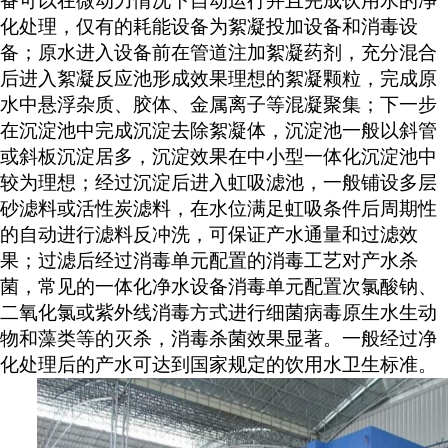
备可以在微动力情况下自动运行并且完成饮用水的净
化处理，仅有的耗能设备为絮凝投加设备和消毒设
备；原水进入设备前在管道注加絮凝药剂，充分混合
后进入絮凝反应池形成效果理想的絮凝颗粒，完成原
水中悬浮杂质、胶体、金属离子等混凝聚集；下一步
在沉淀池中完成沉淀去除絮凝体，沉淀池一般以斜管
或斜板沉淀居多，沉淀效果在中小型一体化沉淀池中
较为理想；经过沉淀后进入虹吸滤池，一般铺设多层
砂滤料或活性炭滤料，在水位满足虹吸条件后周期性
的自动进行滤料反冲洗，可保证产水通量和过滤效
果；过滤后经过消毒单元配置的消毒工艺对产水杀
菌，常见的一体化净水设备消毒单元配置次氯酸钠、
二氧化氯或紫外线消毒方式进行细菌病毒原生水生动
物和藻类等的灭杀，消毒杀菌效果显著。一般经过净
化处理后的产水可达到国家规定的饮用水卫生标准。