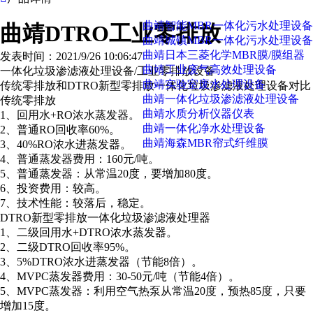
曲靖智能MBR一体化污水处理设备
曲靖DTRO工业零排放
曲靖城镇MBR一体化污水处理设备
曲靖日本三菱化学MBR膜/膜组器
发表时间：2021/9/26 10:06:47
曲靖工业废气高效处理设备
一体化垃圾渗滤液处理设备/工业零排放设备
曲靖实验室废水处理设备
传统零排放和DTRO新型零排放一体化垃圾渗滤液处理设备对比
曲靖一体化垃圾渗滤液处理设备
传统零排放
曲靖水质分析仪器仪表
1、回用水+RO浓水蒸发器。
曲靖一体化净水处理设备
2、普通RO回收率60%。
曲靖海森MBR帘式纤维膜
3、40%RO浓水进蒸发器。
4、普通蒸发器费用：160元/吨。
5、普通蒸发器：从常温20度，要增加80度。
6、投资费用：较高。
7、技术性能：较落后，稳定。
DTRO新型零排放一体化垃圾渗滤液处理器
1、二级回用水+DTRO浓水蒸发器。
2、二级DTRO回收率95%。
3、5%DTRO浓水进蒸发器（节能8倍）。
4、MVPC蒸发器费用：30-50元/吨（节能4倍）。
5、MVPC蒸发器：利用空气热泵从常温20度，预热85度，只要
增加15度。