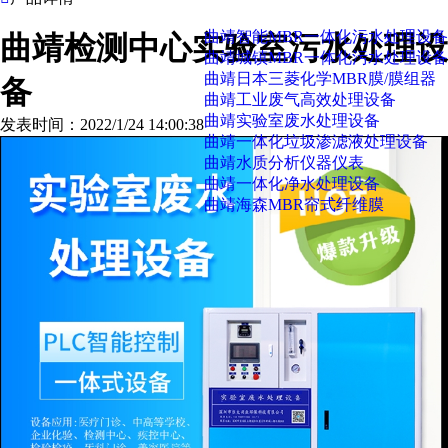
曲靖智能MBR一体化污水处理设备
曲靖检测中心实验室污水处理设
曲靖城镇MBR一体化污水处理设备
曲靖日本三菱化学MBR膜/膜组器
备
曲靖工业废气高效处理设备
曲靖实验室废水处理设备
发表时间：2022/1/24 14:00:38
曲靖一体化垃圾渗滤液处理设备
曲靖水质分析仪器仪表
曲靖一体化净水处理设备
曲靖海森MBR帘式纤维膜