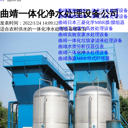
曲靖智能MBR一体化污水处理设备
曲靖一体化净水处理设备公司
曲靖城镇MBR一体化污水处理设备
曲靖日本三菱化学MBR膜/膜组器
发表时间：2022/1/24 14:09:12
曲靖工业废气高效处理设备
适合农村供水的一体化净水处理设备哪家好
曲靖实验室废水处理设备
曲靖一体化垃圾渗滤液处理设备
曲靖水质分析仪器仪表
曲靖一体化净水处理设备
曲靖海森MBR帘式纤维膜